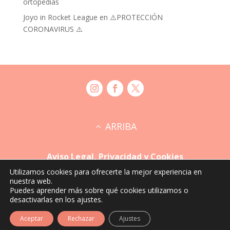
ortopedias
Joyo in Rocket League
en
⚠️PROTECCIÓN
CORONAVIRUS ⚠️
ARRIBA
Aviso Legal, Privacidad y Cookies
Utilizamos cookies para ofrecerte la mejor experiencia en
nuestra web.
© 2023 Ortopedia María Auxiliadora. Todos los
Puedes aprender más sobre qué cookies utilizamos o
derechos reservados.
desactivarlas en los ajustes.
Aceptar
Rechazar
Ajustes